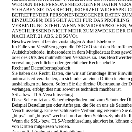
WERDEN IHRE PERSONENBEZOGENEN DATEN VERAR
SO HABEN SIE DAS RECHT, JEDERZEIT WIDERSPRU
BETREFFENDER PERSONENBEZOGENER DATEN ZU
EINZULEGEN; DIES GILT AUCH FÜR DAS PROFILING
VERBINDUNG STEHT. WENN SIE WIDERSPRECHEN,
ANSCHLIESSEND NICHT MEHR ZUM ZWECKE DER 
NACH ART. 21 ABS. 2 DSGVO).
Beschwerderecht bei der zuständigen Aufsichtsbehörde
Im Falle von Verstößen gegen die DSGVO steht den Betroffenen
Aufsichtsbehörde, insbesondere in dem Mitgliedstaat ihres gewöh
oder des Orts des mutmaßlichen Verstoßes zu. Das Beschwerdere
verwaltungsrechtlicher oder gerichtlicher Rechtsbehelfe.
Recht auf Datenübertragbarkeit
Sie haben das Recht, Daten, die wir auf Grundlage Ihrer Einwill
automatisiert verarbeiten, an sich oder an einen Dritten in ein
aushändigen zu lassen. Sofern Sie die direkte Übertragung der 
verlangen, erfolgt dies nur, soweit es technisch machbar ist.
SSL- bzw. TLS-Verschlüsselung
Diese Seite nutzt aus Sicherheitsgründen und zum Schutz der Üb
Beispiel Bestellungen oder Anfragen, die Sie an uns als Seitenb
Verschlüsselung. Eine verschlüsselte Verbindung erkennen Sie d
„http://“ auf „https://“ wechselt und an dem Schloss-Symbol in I
Wenn die SSL- bzw. TLS-Verschlüsselung aktiviert ist, können di
von Dritten mitgelesen werden.
Auskunft, Löschung und Berichtigung