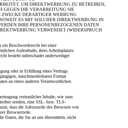
BEITET, UM DIREKTWERBUNG ZU BETREIBEN,
CH GEGEN DIE VERARBEITUNG SIE
M ZWECKE DERARTIGER WERBUNG
, SOWEIT ES MIT SOLCHER DIREKTWERBUNG IN
 WERDEN IHRE PERSONENBEZOGENEN DATEN
DIREKTWERBUNG VERWENDET (WIDERSPRUCH
 ein Beschwerderecht bei einer
nlichen Aufenthalts, ihres Arbeitsplatzes
cht besteht unbeschadet anderweitiger
igung oder in Erfüllung eines Vertrags
em gängigen, maschinenlesbaren Format
Daten an einen anderen Verantwortlichen
ertragung vertraulicher Inhalte, wie zum
etreiber senden, eine SSL- bzw. TLS-
aran, dass die Adresszeile des Browsers von
hrer Browserzeile.
e Daten, die Sie an uns übermitteln, nicht