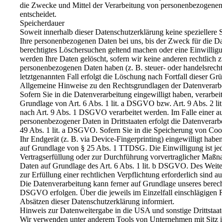
die Zwecke und Mittel der Verarbeitung von personenbezogenen
entscheidet.
Speicherdauer
Soweit innerhalb dieser Datenschutzerklärung keine speziellere
Ihre personenbezogenen Daten bei uns, bis der Zweck für die Da
berechtigtes Löschersuchen geltend machen oder eine Einwillig
werden Ihre Daten gelöscht, sofern wir keine anderen rechtlich 
personenbezogenen Daten haben (z. B. steuer- oder handelsrecht
letztgenannten Fall erfolgt die Löschung nach Fortfall dieser Gr
Allgemeine Hinweise zu den Rechtsgrundlagen der Datenverarbe
Sofern Sie in die Datenverarbeitung eingewilligt haben, verarbe
Grundlage von Art. 6 Abs. 1 lit. a DSGVO bzw. Art. 9 Abs. 2 l
nach Art. 9 Abs. 1 DSGVO verarbeitet werden. Im Falle einer a
personenbezogener Daten in Drittstaaten erfolgt die Datenverar
49 Abs. 1 lit. a DSGVO. Sofern Sie in die Speicherung von Cook
Ihr Endgerät (z. B. via Device-Fingerprinting) eingewilligt haben
auf Grundlage von § 25 Abs. 1 TTDSG. Die Einwilligung ist jede
Vertragserfüllung oder zur Durchführung vorvertraglicher Maßna
Daten auf Grundlage des Art. 6 Abs. 1 lit. b DSGVO. Des Weiter
zur Erfüllung einer rechtlichen Verpflichtung erforderlich sind 
Die Datenverarbeitung kann ferner auf Grundlage unseres berechti
DSGVO erfolgen. Über die jeweils im Einzelfall einschlägigen 
Absätzen dieser Datenschutzerklärung informiert.
Hinweis zur Datenweitergabe in die USA und sonstige Drittstaa
Wir verwenden unter anderem Tools von Unternehmen mit Sitz 