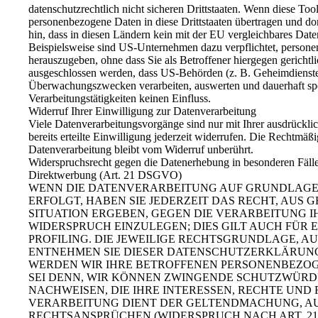
datenschutzrechtlich nicht sicheren Drittstaaten. Wenn diese Tool
personenbezogene Daten in diese Drittstaaten übertragen und dor
hin, dass in diesen Ländern kein mit der EU vergleichbares Dat
Beispielsweise sind US-Unternehmen dazu verpflichtet, person
herauszugeben, ohne dass Sie als Betroffener hiergegen gerichtl
ausgeschlossen werden, dass US-Behörden (z. B. Geheimdienste
Überwachungszwecken verarbeiten, auswerten und dauerhaft spe
Verarbeitungstätigkeiten keinen Einfluss.
Widerruf Ihrer Einwilligung zur Datenverarbeitung
Viele Datenverarbeitungsvorgänge sind nur mit Ihrer ausdrückli
bereits erteilte Einwilligung jederzeit widerrufen. Die Rechtmäß
Datenverarbeitung bleibt vom Widerruf unberührt.
Widerspruchsrecht gegen die Datenerhebung in besonderen Fäll
Direktwerbung (Art. 21 DSGVO)
WENN DIE DATENVERARBEITUNG AUF GRUNDLAGE VON
ERFOLGT, HABEN SIE JEDERZEIT DAS RECHT, AUS 
SITUATION ERGEBEN, GEGEN DIE VERARBEITUNG
WIDERSPRUCH EINZULEGEN; DIES GILT AUCH FÜR 
PROFILING. DIE JEWEILIGE RECHTSGRUNDLAGE, A
ENTNEHMEN SIE DIESER DATENSCHUTZERKLÄRUNG
WERDEN WIR IHRE BETROFFENEN PERSONENBEZOG
SEI DENN, WIR KÖNNEN ZWINGENDE SCHUTZWÜRD
NACHWEISEN, DIE IHRE INTERESSEN, RECHTE UND
VERARBEITUNG DIENT DER GELTENDMACHUNG, A
RECHTSANSPRÜCHEN (WIDERSPRUCH NACH ART. 21 