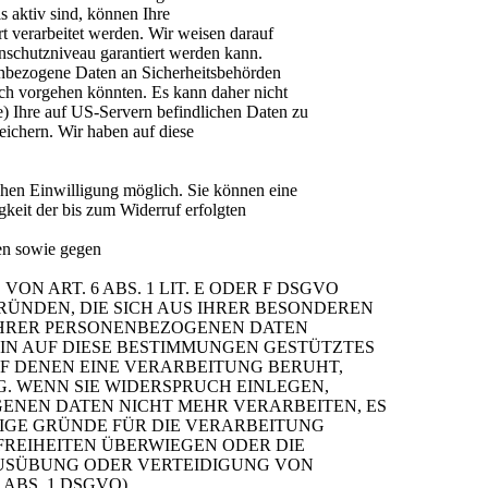
s aktiv sind, können Ihre
t verarbeitet werden. Wir weisen darauf
enschutzniveau garantiert werden kann.
enbezogene Daten an Sicherheitsbehörden
ich vorgehen könnten. Es kann daher nicht
) Ihre auf US-Servern befindlichen Daten zu
ichern. Wir haben auf diese
chen Einwilligung möglich. Sie können eine
igkeit der bis zum Widerruf erfolgten
en sowie gegen
 ART. 6 ABS. 1 LIT. E ODER F DSGVO
GRÜNDEN, DIE SICH AUS IHRER BESONDEREN
 IHRER PERSONENBEZOGENEN DATEN
EIN AUF DIESE BESTIMMUNGEN GESTÜTZTES
UF DENEN EINE VERARBEITUNG BERUHT,
. WENN SIE WIDERSPRUCH EINLEGEN,
ENEN DATEN NICHT MEHR VERARBEITEN, ES
IGE GRÜNDE FÜR DIE VERARBEITUNG
 FREIHEITEN ÜBERWIEGEN ODER DIE
USÜBUNG ODER VERTEIDIGUNG VON
ABS. 1 DSGVO).